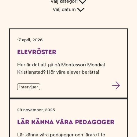
Välj kategori
n
d
e
f
Välj datum
h
o
å
t
l
l
17 april, 2026
ELEVRÖSTER
Hur är det att gå på Montessori Mondial
Kristianstad? Hör våra elever berätta!
Intervjuer
28 november, 2025
LÄR KÄNNA VÅRA PEDAGOGER
Lär känna våra pedagoger och lärare lite