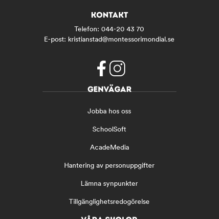
KONTAKT
Telefon:
044-20 43 70
E-post:
kristianstad@montessorimondial.se
f
i
GENVÄGAR
a
n
c
s
Jobba hos oss
e
t
b
a
SchoolSoft
o
g
o
r
AcadeMedia
k
a
(
m
Hantering av personuppgifter
ö
(
Lämna synpunkter
p
ö
p
p
Tillgänglighetsredogörelse
n
p
a
n