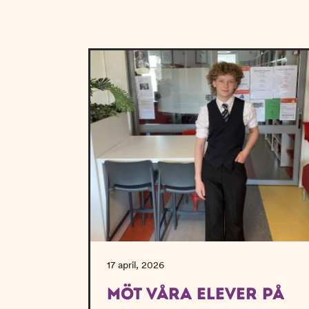
n
d
e
f
h
o
å
t
l
l
17 april, 2026
MÖT VÅRA ELEVER PÅ