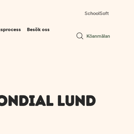
SchoolSoft
gsprocess
Besök oss
Köanmälan
ONDIAL LUND