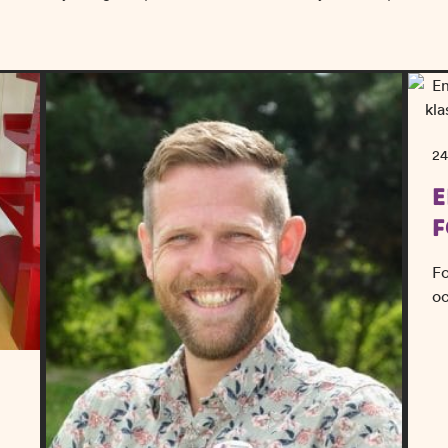
24
E
F
Fo
oc