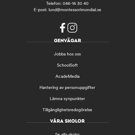
Telefon:
046-16 30 40
E-post:
lund@montessorimondial.se
f
i
GENVÄGAR
a
n
c
s
Jobba hos oss
e
t
b
a
SchoolSoft
o
g
o
r
AcadeMedia
k
a
(
m
Hantering av personuppgifter
ö
(
Lämna synpunkter
p
ö
p
p
Tillgänglighetsredogörelse
n
p
a
n
VÅRA SKOLOR
s
a
i
s
Se alla skolor