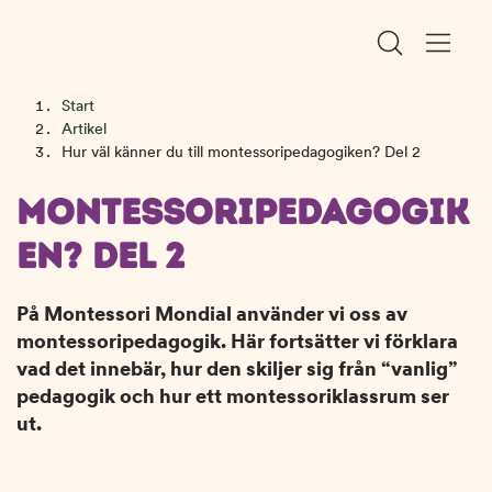
H
H
Start
o
o
Artikel
p
p
Hur väl känner du till montessoripedagogiken? Del 2
HUR VÄL KÄNNER DU TILL
p
p
MONTESSORIPEDAGOGIK
a
a
t
t
EN? DEL 2
i
i
l
l
l
l
På Montessori Mondial använder vi oss av
i
s
montessoripedagogik. Här fortsätter vi förklara
n
i
vad det innebär, hur den skiljer sig från “vanlig”
n
d
pedagogik och hur ett montessoriklassrum ser
e
f
ut.
h
o
å
t