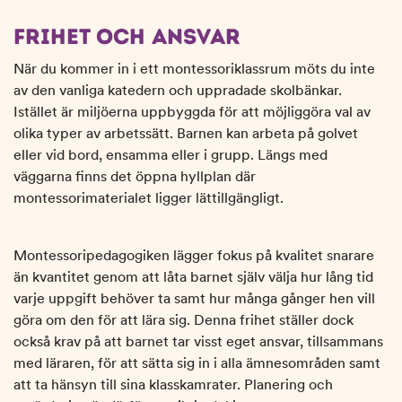
l
l
FRIHET OCH ANSVAR
När du kommer in i ett montessoriklassrum möts du inte
av den vanliga katedern och uppradade skolbänkar.
Istället är miljöerna uppbyggda för att möjliggöra val av
olika typer av arbetssätt. Barnen kan arbeta på golvet
eller vid bord, ensamma eller i grupp. Längs med
väggarna finns det öppna hyllplan där
montessorimaterialet ligger lättillgängligt.
Montessoripedagogiken lägger fokus på kvalitet snarare
än kvantitet genom att låta barnet själv välja hur lång tid
varje uppgift behöver ta samt hur många gånger hen vill
göra om den för att lära sig. Denna frihet ställer dock
också krav på att barnet tar visst eget ansvar, tillsammans
med läraren, för att sätta sig in i alla ämnesområden samt
att ta hänsyn till sina klasskamrater. Planering och