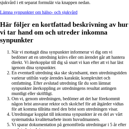
sjukvård i ett separat formulär via knappen nedan.
Lämna synpunkter om hälso- och sjukvård
Här följer en kortfattad beskrivning av hur
vi tar hand om och utreder inkomna
synpunkter
När vi mottagit dina synpunkter informerar vi dig om vi
bedömer att en utredning krävs eller om ärendet går att hantera
direkt. Vi återkopplar till dig så snart vi kan efter att vi har läst
igenom dina synpunkter.
En eventuell utredning ska ske skyndsamt, men utredningstiden
varierar utifrån varje ärendes karaktär, komplexitet och
omfattning. Efter avslutad utredning får du som lämnat
synpunkter återkoppling av utredningens resultat antingen
muntligt eller skriftligt.
Om vi, genom utredningen, bedömer att det har förekommit
någon brist ansvarar rektor och skolchef för att åtgärder vidtas
för att komma tillrätta med den brist som utredningen visar.
Utredningar kopplat till inkomna synpunkter är en del av vårt
systematiska kvalitetsarbete inom huvudmannen.
Vi sparar dokumentation på genomförda utredningar i 5 år efter