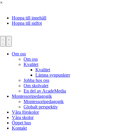
×
Hoppa till innehåll
Hoppa till sidfot
Om oss
Om oss
Kvalitet
Kvalitet
Lämna synpunkter
Jobba hos oss
Om skolvalet
En del av AcadeMedia
Montessoripedagogik
Montessoripedagogik
Globalt perspektiv
Våra förskolor
Våra skolor
Öppet hus
Kontakt