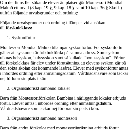
Om det finns fler sökande elever än platser gör Montessori Mondial
Malmö ett urval (8 kap. 19 §, 9 kap. 18 § samt 10 kap. 36 § SkolL)
utifrån följande urvalsgrunder och ordning:
Följande urvalsgrunder och ordning tillämpas vid ansökan
till
förskoleklass:
Syskonförtur
Montessori Mondial Malmö tillämpar syskonförtur. För syskonförtur
gäller att syskonen är folkbokförda på samma adress. Som syskon
räknas helsyskon, halvsyskon samt så kallade ”bonussyskon”. Förtur
till förskoleklass får elev under förutsättning att elevens syskon går på
den sökta skolan det kommande läsåret. Elever med syskonförtur antas
i inbördes ordning efter anmälningsdatum. Vårdnadshavare som tackar
nej förlorar sin plats i kön.
Organisatoriskt samband lokaler
Barn från Montessoriförskolan Bambina i närliggande lokaler erbjuds
förtur. Elever antas i inbördes ordning efter anmälningsdatum.
Vårdnadshavare som tackar nej förlorar sin plats i kön.
Organisatoriskt samband montessori
Barn från andra förskolor med montessoriinriktning erbjuds förtur.