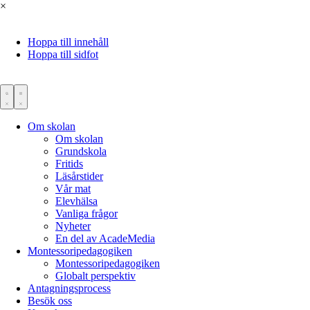
×
Hoppa till innehåll
Hoppa till sidfot
Om skolan
Om skolan
Grundskola
Fritids
Läsårstider
Vår mat
Elevhälsa
Vanliga frågor
Nyheter
En del av AcadeMedia
Montessoripedagogiken
Montessoripedagogiken
Globalt perspektiv
Antagningsprocess
Besök oss