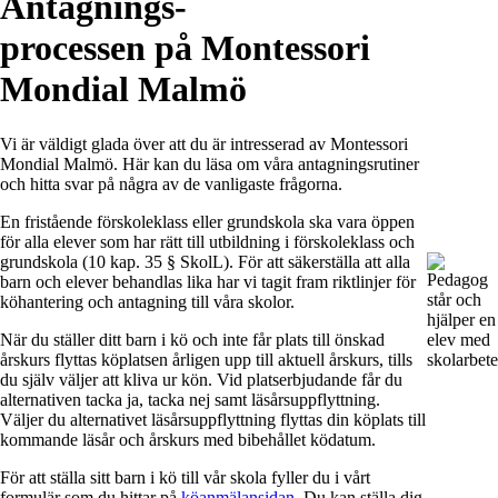
Antagnings-
processen på Montessori
Mondial Malmö
Vi är väldigt glada över att du är intresserad av Montessori
Mondial Malmö. Här kan du läsa om våra antagningsrutiner
och hitta svar på några av de vanligaste frågorna.
En fristående förskoleklass eller grundskola ska vara öppen
för alla elever som har rätt till utbildning i förskoleklass och
grundskola (10 kap. 35 § SkolL). För att säkerställa att alla
barn och elever behandlas lika har vi tagit fram riktlinjer för
köhantering och antagning till våra skolor.
När du ställer ditt barn i kö och inte får plats till önskad
årskurs flyttas köplatsen årligen upp till aktuell årskurs, tills
du själv väljer att kliva ur kön. Vid platserbjudande får du
alternativen tacka ja, tacka nej samt läsårsuppflyttning.
Väljer du alternativet läsårsuppflyttning flyttas din köplats till
kommande läsår och årskurs med bibehållet ködatum.
För att ställa sitt barn i kö till vår skola fyller du i vårt
formulär som du hittar på
köanmälansidan
. Du kan ställa dig