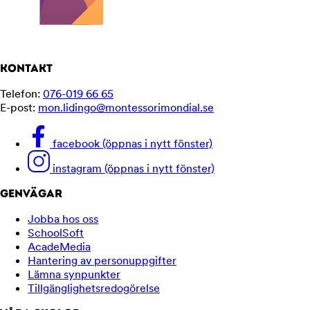
KONTAKT
Telefon:
076-019 66 65
E-post:
mon.lidingo@montessorimondial.se
facebook (öppnas i nytt fönster)
instagram (öppnas i nytt fönster)
GENVÄGAR
Jobba hos oss
SchoolSoft
AcadeMedia
Hantering av personuppgifter
Lämna synpunkter
Tillgänglighetsredogörelse