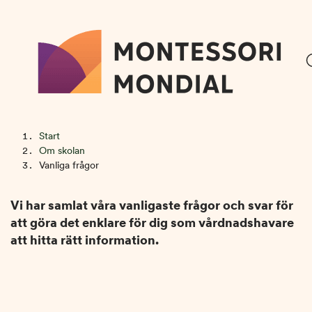
H
H
Start
o
o
Om skolan
p
p
Vanliga frågor
VANLIGA FRÅGOR
p
p
a
a
Vi har samlat våra vanligaste frågor och svar för
t
t
att göra det enklare för dig som vårdnadshavare
i
i
att hitta rätt information.
l
l
l
l
i
s
n
i