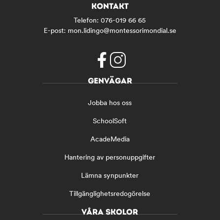
KONTAKT
Telefon:
076-019 66 65
E-post:
mon.lidingo@montessorimondial.se
f
i
GENVÄGAR
a
n
c
s
Jobba hos oss
e
t
b
a
SchoolSoft
o
g
o
r
AcadeMedia
k
a
(
m
Hantering av personuppgifter
ö
(
Lämna synpunkter
p
ö
p
p
Tillgänglighetsredogörelse
n
p
a
n
VÅRA SKOLOR
s
a