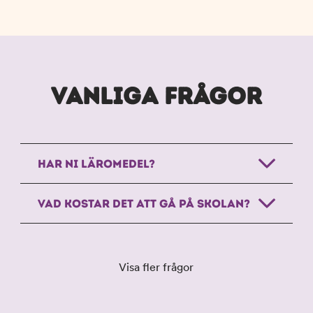
n
d
e
f
h
o
å
t
l
l
VANLIGA FRÅGOR
HAR NI LÄROMEDEL?
VAD KOSTAR DET ATT GÅ PÅ SKOLAN?
Visa fler frågor