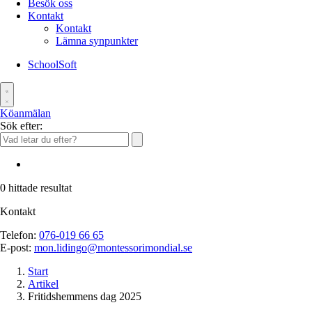
Besök oss
Kontakt
Kontakt
Lämna synpunkter
SchoolSoft
Köanmälan
Sök efter:
0
hittade resultat
Kontakt
Telefon:
076-019 66 65
E-post:
mon.lidingo@montessorimondial.se
Start
Artikel
Fritidshemmens dag 2025