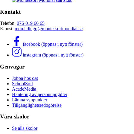
Kontakt
Telefon:
076-019 66 65
E-post:
mon.lidingo@montessorimondial.se
facebook (öppnas i nytt fönster)
instagram (öppnas i nytt fönster)
Genvägar
Jobba hos oss
SchoolSoft
AcadeMedia
Hantering av personuppgifter
Lämna synpunkter
Tillgänglighetsredogörelse
Våra skolor
Se alla skolor