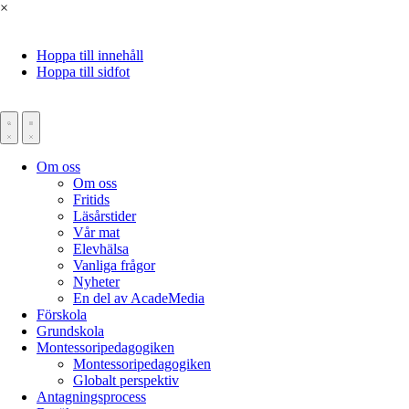
×
Hoppa till innehåll
Hoppa till sidfot
Om oss
Om oss
Fritids
Läsårstider
Vår mat
Elevhälsa
Vanliga frågor
Nyheter
En del av AcadeMedia
Förskola
Grundskola
Montessoripedagogiken
Montessoripedagogiken
Globalt perspektiv
Antagningsprocess