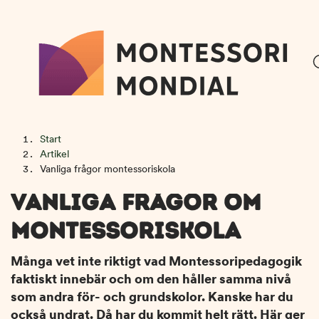
H
H
Start
o
o
Artikel
p
p
Vanliga frågor montessoriskola
p
p
VANLIGA FRÅGOR OM
a
a
t
t
MONTESSORISKOLA
i
i
l
l
Många vet inte riktigt vad Montessoripedagogik
l
l
faktiskt innebär och om den håller samma nivå
i
s
som andra för- och grundskolor. Kanske har du
n
i
också undrat. Då har du kommit helt rätt. Här ger