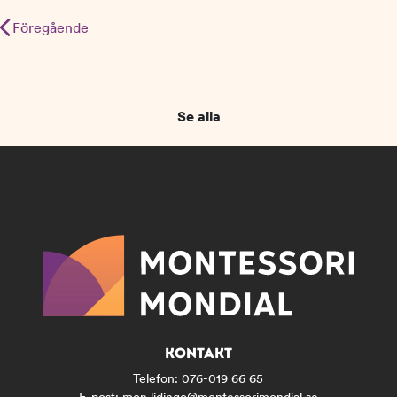
Inläggsnavigering
Föregående
Se alla
KONTAKT
Telefon:
076-019 66 65
E-post:
mon.lidingo@montessorimondial.se