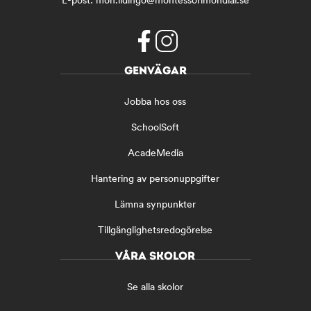
f
i
GENVÄGAR
a
n
c
s
Jobba hos oss
e
t
b
a
SchoolSoft
o
g
o
r
AcadeMedia
k
a
(
m
Hantering av personuppgifter
ö
(
Lämna synpunkter
p
ö
p
p
Tillgänglighetsredogörelse
n
p
a
n
VÅRA SKOLOR
s
a
i
s
Se alla skolor
n
i
y
n