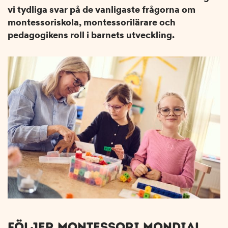
n
d
vi tydliga svar på de vanligaste frågorna om
e
f
montessoriskola, montessorilärare och
h
o
pedagogikens roll i barnets utveckling.
å
t
l
l
FÖLJER MONTESSORI MONDIAL