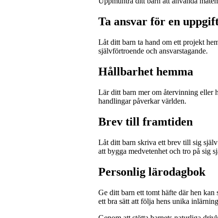
Uppmuntra ditt barn att använda matemati
Ta ansvar för en uppgif
Låt ditt barn ta hand om ett projekt h
självförtroende och ansvarstagande.
Hållbarhet hemma
Lär ditt barn mer om återvinning eller 
handlingar påverkar världen.
Brev till framtiden
Låt ditt barn skriva ett brev till sig sj
att bygga medvetenhet och tro på sig sj
Personlig lärodagbok
Ge ditt barn ett tomt häfte där hen kan 
ett bra sätt att följa hens unika inlärnin
Genom att stötta barnets naturliga driv