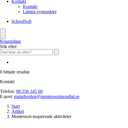
Kontakt
Kontakt
Lämna synpunkter
SchoolSoft
Köanmälan
Sök efter:
0
hittade resultat
Kontakt
Telefon:
08-556 345 60
E-post:
malarhojden@montessorimondial.se
Start
Artikel
Montessori-inspirerade aktiviteter