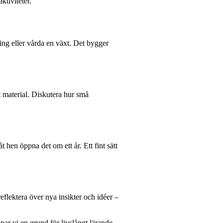
ktiviteter.
ing eller vårda en växt. Det bygger
t material. Diskutera hur små
åt hen öppna det om ett år. Ett fint sätt
reflektera över nya insikter och idéer –
par vi en grund för livslångt lärande.