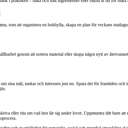
k i praktiken – baka och mät ingredienser eller räkna ut tid för olika a
t
emma, som att organisera en bokhylla, skapa en plan för veckans matlagn
hållbarhet genom att sortera material eller skapa något nytt av återvunne
älv om sina mål, tankar och intressen just nu. Spara det för framtiden och l
älv.
skriva eller rita om vad hen lär sig under lovet. Uppmuntra ditt barn att 
gsprocess.
krafter och ge möjlighet för personlig, social och mondial utveckling ska