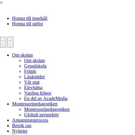
×
Hoppa till innehåll
Hoppa till sidfot
Om skolan
Om skolan
Grundskola
Fritids
Läsårstider
Vår mat
Elevhälsa
Vanliga frågor
En del av AcadeMedia
Montessoripedagogiken
Montessoripedagogiken
Globalt perspektiv
Antagningsprocess
Besök oss
Nyheter