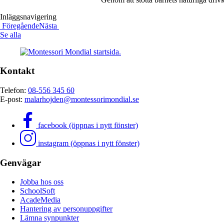
Inläggsnavigering
Föregående
Nästa
Se alla
Kontakt
Telefon:
08-556 345 60
E-post:
malarhojden@montessorimondial.se
facebook (öppnas i nytt fönster)
instagram (öppnas i nytt fönster)
Genvägar
Jobba hos oss
SchoolSoft
AcadeMedia
Hantering av personuppgifter
Lämna synpunkter