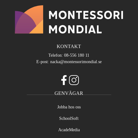
KONTAKT
Telefon:
08-556 180 11
E-post:
nacka@montessorimondial.se
f
i
GENVÄGAR
a
n
c
s
Jobba hos oss
e
t
b
a
SchoolSoft
o
g
o
r
AcadeMedia
k
a