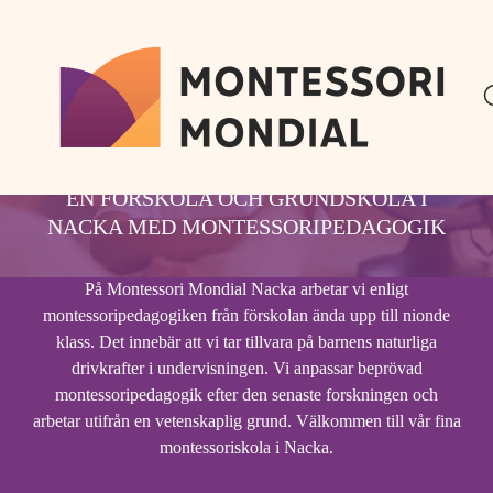
H
H
o
o
p
p
MONTESSORI
p
p
a
a
MONDIAL NACKA
t
t
i
i
EN FÖRSKOLA OCH GRUNDSKOLA I
l
l
l
l
NACKA MED MONTESSORIPEDAGOGIK
i
s
n
i
På Montessori Mondial Nacka arbetar vi enligt
n
d
montessoripedagogiken från förskolan ända upp till nionde
e
f
klass. Det innebär att vi tar tillvara på barnens naturliga
h
o
drivkrafter i undervisningen. Vi anpassar beprövad
å
t
montessoripedagogik efter den senaste forskningen och
l
arbetar utifrån en vetenskaplig grund. Välkommen till vår fina
l
montessoriskola i Nacka.