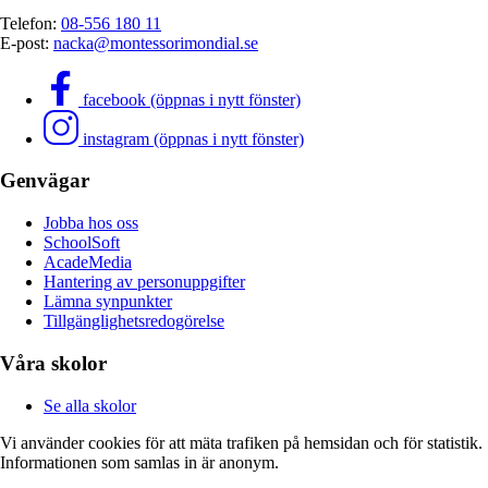
Telefon:
08-556 180 11
E-post:
nacka@montessorimondial.se
facebook (öppnas i nytt fönster)
instagram (öppnas i nytt fönster)
Genvägar
Jobba hos oss
SchoolSoft
AcadeMedia
Hantering av personuppgifter
Lämna synpunkter
Tillgänglighetsredogörelse
Våra skolor
Se alla skolor
Vi använder cookies för att mäta trafiken på hemsidan och för statistik.
Informationen som samlas in är anonym.