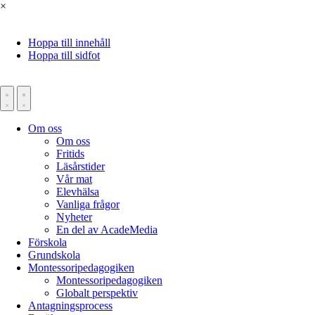
×
Hoppa till innehåll
Hoppa till sidfot
Om oss
Om oss
Fritids
Läsårstider
Vår mat
Elevhälsa
Vanliga frågor
Nyheter
En del av AcadeMedia
Förskola
Grundskola
Montessoripedagogiken
Montessoripedagogiken
Globalt perspektiv
Antagningsprocess