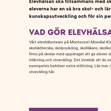
Elevhälsan ska tillsammans med skol
n
d
eleverna har en så bra skol- och lä
e
f
kunskapsutveckling och för sin per
h
o
å
t
l
VAD GÖR ELEVHÄLS
l
Vårt elevhälsoteam på Montessori Mondial Kist
skolsköterska, skolpsykolog, skolläkare, skolk
finns på skolan med uppdraget att ge elever d
inlärning och utveckling. Det innebär att du
exempelvis behöver extra stöttning. Läs mer 
utveckling
här
.