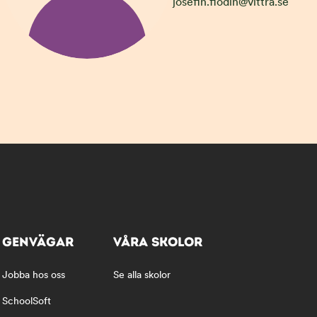
josefin.flodin@vittra.se
GENVÄGAR
VÅRA SKOLOR
Jobba hos oss
Se alla skolor
SchoolSoft