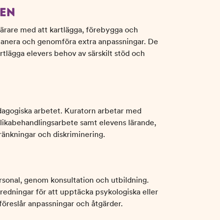
EN
ärare med att kartlägga, förebygga och
planera och genomföra extra anpassningar. De
kartlägga elevers behov av särskilt stöd och
dagogiska arbetet. Kuratorn arbetar med
likabehandlingsarbete samt elevens lärande,
 kränkningar och diskriminering.
N
onal, genom konsultation och utbildning.
dningar för att upptäcka psykologiska eller
 föreslår anpassningar och åtgärder.