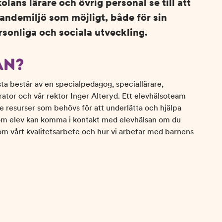
ans lärare och övrig personal se till att
randemiljö som möjligt, både för sin
sonliga och sociala utveckling.
AN?
a består av en specialpedagog, speciallärare,
urator och vår rektor Inger Alteryd. Ett elevhälsoteam
e resurser som behövs för att underlätta och hjälpa
 som elev kan komma i kontakt med elevhälsan om du
om vårt kvalitetsarbete och hur vi arbetar med barnens