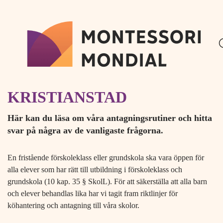
H
H
Start
o
o
Antagningsprocess
p
p
ANTAGNINGS-
p
p
PROCESSEN PÅ
a
a
t
t
MONTESSORI MONDIAL
i
i
l
l
KRISTIANSTAD
l
l
i
s
Här kan du läsa om våra antagningsrutiner och hitta
n
i
svar på några av de vanligaste frågorna.
n
d
e
f
En fristående förskoleklass eller grundskola ska vara öppen för
h
o
alla elever som har rätt till utbildning i förskoleklass och
å
t
grundskola (10 kap. 35 § SkolL). För att säkerställa att alla barn
l
och elever behandlas lika har vi tagit fram riktlinjer för
l
köhantering och antagning till våra skolor.