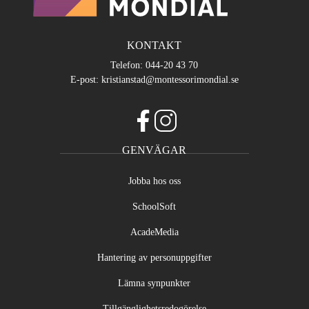
KONTAKT
Telefon:
044-20 43 70
E-post:
kristianstad@montessorimondial.se
f
i
GENVÄGAR
a
n
c
s
Jobba hos oss
e
t
b
a
SchoolSoft
o
g
o
r
AcadeMedia
k
a
(
m
Hantering av personuppgifter
ö
(
Lämna synpunkter
p
ö
p
p
Tillgänglighetsredogörelse