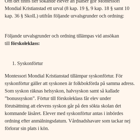
Om det finns fler sökande elever än platser gör Montessori
Mondial Kristianstad ett urval (8 kap. 19 §, 9 kap. 18 § samt 10
kap. 36 § SkolL) utifrån följande urvalsgrunder och ordning:
Följande urvalsgrunder och ordning tillämpas vid ansökan
till
förskoleklass:
Syskonförtur
Montessori Mondial Kristianstad tillämpar syskonförtur. För
syskonförtur gäller att syskonen är folkbokförda på samma adress.
Som syskon räknas helsyskon, halvsyskon samt så kallade
”bonussyskon”. Förtur till förskoleklass får elev under
förutsättning att elevens syskon går på den sökta skolan det
kommande läsåret. Elever med syskonförtur antas i inbördes
ordning efter anmälningsdatum. Vårdnadshavare som tackar nej
förlorar sin plats i kön.