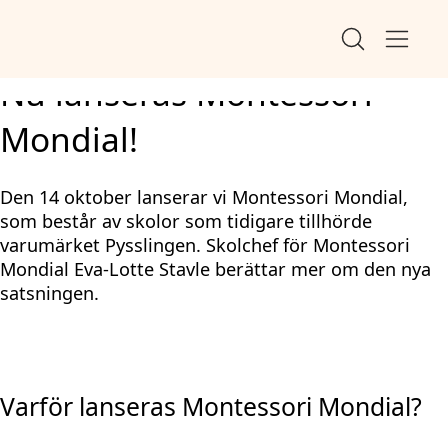
×
Start
Artikel
Nu lanseras Montessori Mondial!
Hoppa
Hoppa
Nu lanseras Montessori
till
till
Mondial!
innehåll
sidfot
Den 14 oktober lanserar vi Montessori Mondial,
som består av skolor som tidigare tillhörde
varumärket Pysslingen. Skolchef för Montessori
Mondial Eva-Lotte Stavle berättar mer om den nya
satsningen.
Varför lanseras Montessori Mondial?