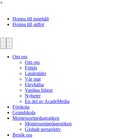
×
Hoppa till innehåll
Hoppa till sidfot
Om oss
Om oss
Fritids
Läsårstider
Vår mat
Elevhälsa
Vanliga frågor
Nyheter
En del av AcadeMedia
Förskola
Grundskola
Montessoripedagogiken
Montessoripedagogiken
Globalt perspektiv
Besök oss