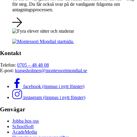
för steg. Du får också svar på de vanligaste frågorna om
antagningsprocessen.
Kontakt
Telefon:
0705 – 48 48 08
E-post:
kungsholmen@montessorimondial.se
facebook (öppnas i nytt fönster)
instagram (öppnas i nytt fönster)
Genvägar
Jobba hos oss
SchoolSoft
AcadeMedia