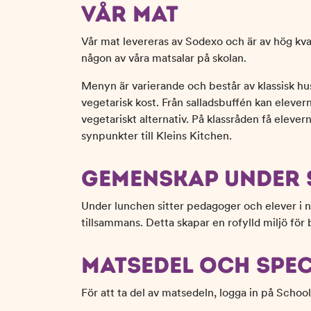
VÅR MAT
n
d
e
f
Vår mat levereras av Sodexo och är av hög kva
h
o
någon av våra matsalar på skolan.
å
t
l
Menyn är varierande och består av klassisk h
l
vegetarisk kost. Från salladsbuffén kan eleverna
vegetariskt alternativ. På klassråden få elev
synpunkter till Kleins Kitchen.
GEMENSKAP UNDER
Under lunchen sitter pedagoger och elever i n
tillsammans. Detta skapar en rofylld miljö för
MATSEDEL OCH SPE
För att ta del av matsedeln, logga in på School