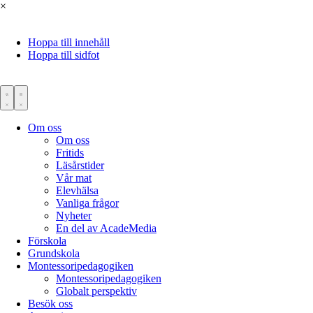
×
Hoppa till innehåll
Hoppa till sidfot
Om oss
Om oss
Fritids
Läsårstider
Vår mat
Elevhälsa
Vanliga frågor
Nyheter
En del av AcadeMedia
Förskola
Grundskola
Montessoripedagogiken
Montessoripedagogiken
Globalt perspektiv
Besök oss