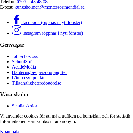
Telefon:
0705 – 48 48 08
E-post:
kungsholmen@montessorimondial.se
facebook (öppnas i nytt fönster)
instagram (öppnas i nytt fönster)
Genvägar
Jobba hos oss
SchoolSoft
AcadeMedia
Hantering av personuppgifter
Lämna synpunkter
Tillgänglighetsredogörelse
Våra skolor
Se alla skolor
Vi använder cookies för att mäta trafiken på hemsidan och för statistik.
Informationen som samlas in är anonym.
Köanmälan