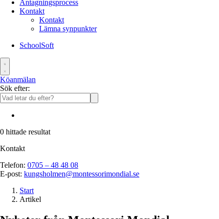
Antagningsprocess
Kontakt
Kontakt
Lämna synpunkter
SchoolSoft
Köanmälan
Sök efter:
0
hittade resultat
Kontakt
Telefon:
0705 – 48 48 08
E-post:
kungsholmen@montessorimondial.se
Start
Artikel