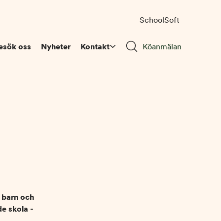
SchoolSoft
esök oss
Nyheter
Kontakt
Köanmälan
a barn och
de skola -