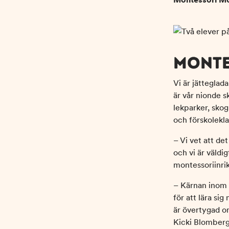
h
o
å
t
l
l
MONTE
Vi är jättegla
är vår nionde s
lekparker, sko
och förskoleklas
– Vi vet att de
och vi är väldi
montessoriinrik
– Kärnan inom 
för att lära si
är övertygad o
Kicki Blomberg