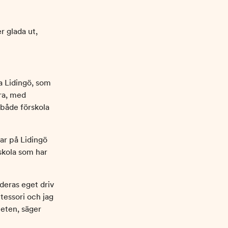
ra Lidingö, som
ära, med
 både förskola
rar på Lidingö
 skola som har
deras eget driv
ntessori och jag
eten, säger