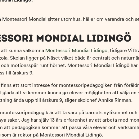
SSORI MONDIAL LIDINGÖ
da att kunna välkomna
Montessori Mondial Lidingö
, tidigare Vitt
kola. Skolan ligger på Näset vilket både är centralt och naturn
g och motionsspår runt hörnet. Montessori Mondial Lidingö har
s till årskurs 9.
t finns ett stort intresse för montessoripedagogiken från föräld
gt glada att vi kommer kunna ge elever möjligheten att välja en
tning ända upp till årskurs 9, säger skolchef Annika Rinman.
montessoripedagogik är att ta vara på barnets nyfikenhet och 
g nya saker. Jag har själv 13 års erfarenhet av att arbeta med mo
m att pedagogiken kommer att passa våra elever och verksamh
 som är rektor på Montessori Mondial Lidingö.