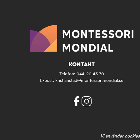
KONTAKT
Telefon:
044-20 43 70
E-post:
kristianstad@montessorimondial.se
f
i
a
n
c
s
e
t
b
a
Vi använder cookies 