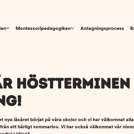
lan
Montessoripedagogiken
Antagningsprocess
B
ÄR HÖSTTERMINEN
NG!
et nya läsåret börjat på våra skolor och vi har välkomnat all
a från ett härligt sommarlov. Vi har också välkomnat vår nion
ndial Lidingö.