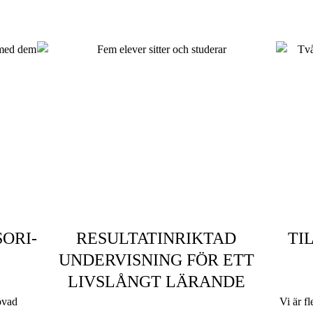
RI­­
RESULTATINRIKTAD
TI
UNDERVISNING FÖR ETT
LIVSLÅNGT LÄRANDE
övad
Vi är f