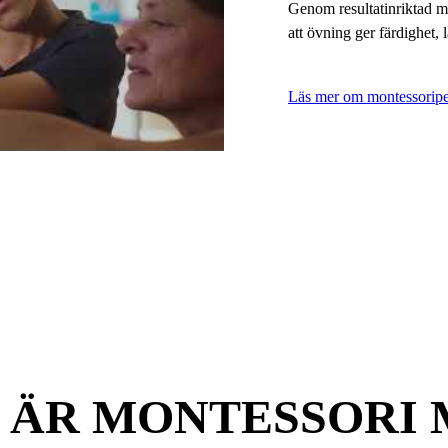
Genom resultatinriktad m
att övning ger färdighet, l
Läs mer om montessorip
 ÄR MONTESSORI