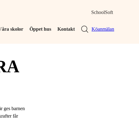
SchoolSoft
Våra skolor
Öppet hus
Kontakt
Köanmälan
RA
är ges barnen
rafter får