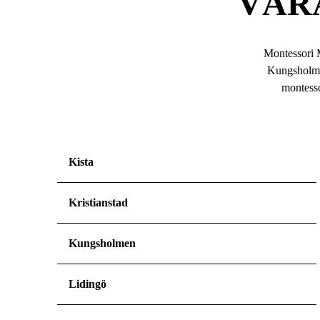
VÅR
Montessori M
Kungsholme
montesso
Kista
Kristianstad
Kungsholmen
Lidingö