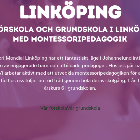
LINKÖPING
ÖRSKOLA OCH GRUNDSKOLA I LINK
MED MONTESSORIPEDAGOGIK
i Mondial Linköping har ett fantastiskt läge i Johannelund inti
u av engagerade barn och utbildade pedagoger. Hos oss går ca
Vi arbetar aktivt med att utveckla montessoripedagogiken för att
tid hos oss följer en röd tråd genom hela deras skolgång, från fö
årskurs 6 i grundskolan.
Vår förskola
Vår grundskola