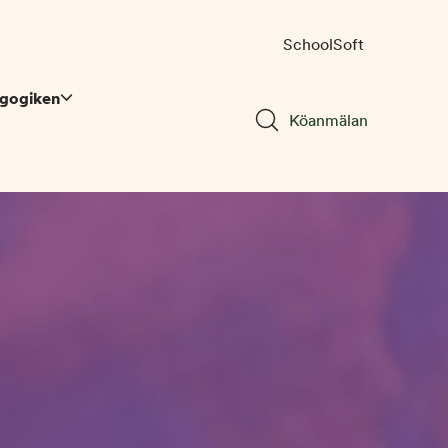
SchoolSoft
gogiken
Köanmälan