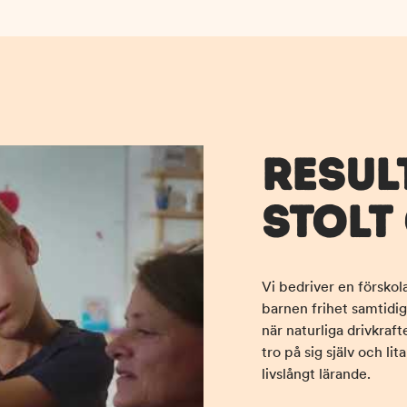
RESUL
STOLT
Vi bedriver en förskol
o
barnen frihet samtidigt
när naturliga drivkraft
tro på sig själv och li
livslångt lärande.