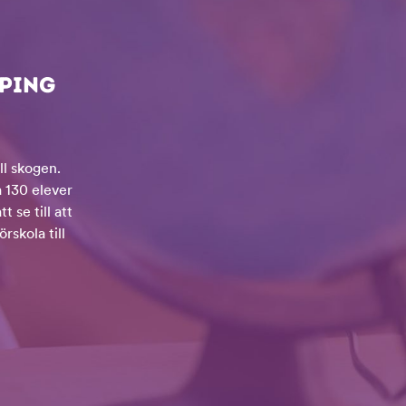
ÖPING
ll skogen.
 130 elever
 se till att
rskola till