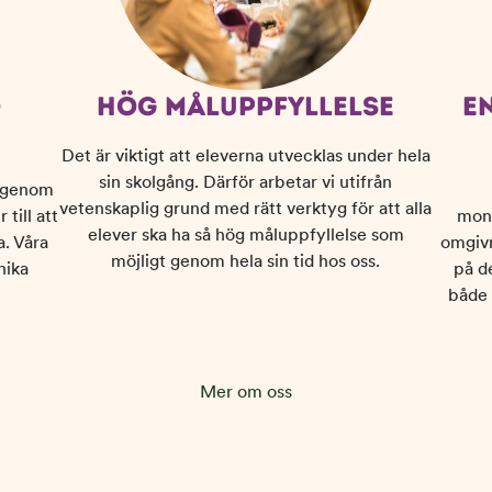
D
HÖG MÅLUPPFYLLELSE
E
Det är viktigt att eleverna utvecklas under hela
sin skolgång. Därför arbetar vi utifrån
m genom
vetenskaplig grund med rätt verktyg för att alla
till att
mont
elever ska ha så hög måluppfyllelse som
a. Våra
omgivn
möjligt genom hela sin tid hos oss.
nika
på d
både 
Mer om oss