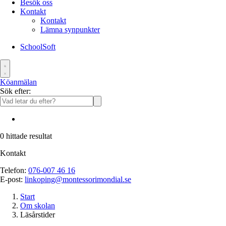
Besök oss
Kontakt
Kontakt
Lämna synpunkter
SchoolSoft
Köanmälan
Sök efter:
0
hittade resultat
Kontakt
Telefon:
076-007 46 16
E-post:
linkoping@montessorimondial.se
Start
Om skolan
Läsårstider