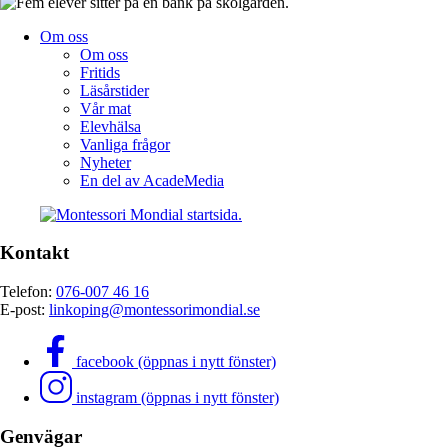
Om oss
Om oss
Fritids
Läsårstider
Vår mat
Elevhälsa
Vanliga frågor
Nyheter
En del av AcadeMedia
Kontakt
Telefon:
076-007 46 16
E-post:
linkoping@montessorimondial.se
facebook (öppnas i nytt fönster)
instagram (öppnas i nytt fönster)
Genvägar