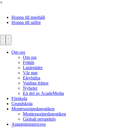
×
Hoppa till innehåll
Hoppa till sidfot
Om oss
Om oss
Fritids
Läsårstider
Vår mat
Elevhälsa
Vanliga frågor
Nyheter
En del av AcadeMedia
Förskola
Grundskola
Montessoripedagogiken
Montessoripedagogiken
Globalt perspektiv
Antagningsprocess