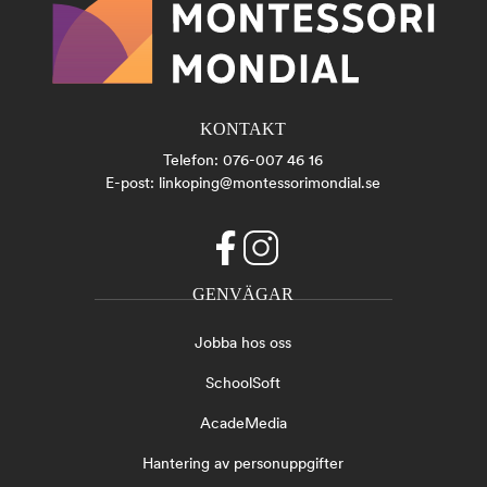
KONTAKT
Telefon:
076-007 46 16
E-post:
linkoping@montessorimondial.se
f
i
GENVÄGAR
a
n
c
s
Jobba hos oss
e
t
b
a
SchoolSoft
o
g
o
r
AcadeMedia
k
a
(
m
Hantering av personuppgifter
ö
(