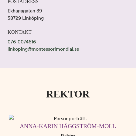
n
d
POSTADRESS
e
f
Ekhagagatan 39
h
o
58729 Linköping
å
t
l
KONTAKT
l
076-0074616
linkoping@montessorimondial.se
REKTOR
ANNA-KARIN HÄGGSTRÖM-MOLL
Rektor