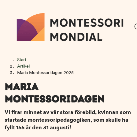
H
H
Start
o
o
Artikel
p
p
Maria Montessoridagen 2025
p
p
MARIA
a
a
t
t
MONTESSORIDAGEN
i
i
l
l
Vi firar minnet av vår stora förebild, kvinnan som
l
l
startade montessoripedagogiken, som skulle ha
i
s
fyllt 155 år den 31 augusti!
n
i