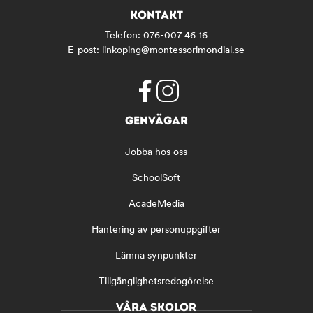
KONTAKT
Telefon:
076-007 46 16
E-post:
linkoping@montessorimondial.se
f
i
GENVÄGAR
a
n
c
s
Jobba hos oss
e
t
b
a
SchoolSoft
o
g
o
r
AcadeMedia
k
a
(
m
Hantering av personuppgifter
ö
(
Lämna synpunkter
p
ö
p
p
Tillgänglighetsredogörelse
n
p
a
n
VÅRA SKOLOR