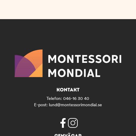
KONTAKT
Telefon:
046-16 30 40
E-post:
lund@montessorimondial.se
f
i
GENVÄGAR