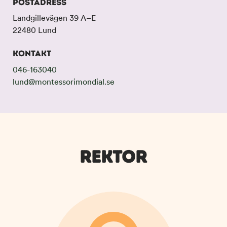
POSTADRESS
n
d
e
f
Landgillevägen 39 A–E
h
o
22480 Lund
å
t
l
KONTAKT
l
046-163040
lund@montessorimondial.se
REKTOR