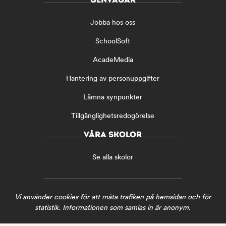
a
n
c
s
Jobba hos oss
e
t
b
a
SchoolSoft
o
g
o
r
AcadeMedia
k
a
(
m
Hantering av personuppgifter
ö
(
Lämna synpunkter
p
ö
p
p
Tillgänglighetsredogörelse
n
p
a
n
VÅRA SKOLOR
s
a
i
s
Se alla skolor
n
i
y
n
t
y
t
t
Vi använder cookies för att mäta trafiken på hemsidan och för
f
t
statistik. Informationen som samlas in är anonym.
ö
f
n
ö