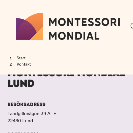
H
H
Start
o
o
Kontakt
MONTESSORI MONDIAL
p
p
p
p
LUND
a
a
t
t
i
i
BESÖKSADRESS
l
l
l
l
Landgillevägen 39 A–E
i
s
22480 Lund
n
i