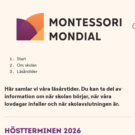
H
H
Start
o
o
Om skolan
p
p
Läsårstider
LÄSÅRSTIDER
p
p
a
a
Här samlar vi våra läsårstider. Du kan ta del av
t
t
information om när skolan börjar, när våra
i
i
lovdagar infaller och när skolavslutningen är.
l
l
l
l
i
s
n
i
HÖSTTERMINEN 2026