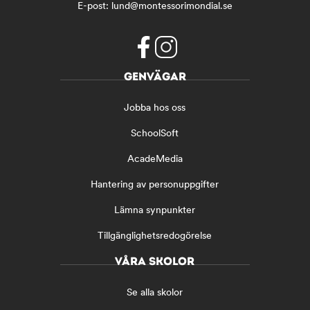
E-post:
lund@montessorimondial.se
f
i
GENVÄGAR
a
n
c
s
Jobba hos oss
e
t
b
a
SchoolSoft
o
g
o
r
AcadeMedia
k
a
(
m
Hantering av personuppgifter
ö
(
Lämna synpunkter
p
ö
p
p
Tillgänglighetsredogörelse
n
p
a
n
VÅRA SKOLOR
s
a
i
s
Se alla skolor
n
i