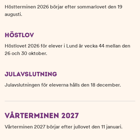
n
d
Höstterminen 2026 börjar efter sommarlovet den 19
e
f
augusti.
h
o
å
t
l
HÖSTLOV
l
Höstlovet 2026 för elever i Lund är vecka 44 mellan den
26 och 30 oktober.
JULAVSLUTNING
Julavslutningen för eleverna hålls den 18 december.
VÅRTERMINEN 2027
Vårterminen 2027 börjar efter jullovet den 11 januari.