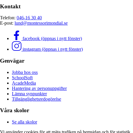
Kontakt
Telefon:
046-16 30 40
E-post:
lund@montessorimondial.se
facebook (öppnas i nytt fönster)
instagram (öppnas i nytt fönster)
Genvägar
Jobba hos oss
SchoolSoft
AcadeMedia
Hantering av personuppgifter
Lämna synpunkter
Tillgänglighetsredogörelse
Våra skolor
Se alla skolor
Vi använder cookies för att mäta trafiken på hemsidan och för statistik.