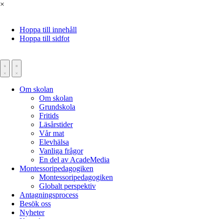
×
Hoppa till innehåll
Hoppa till sidfot
Om skolan
Om skolan
Grundskola
Fritids
Läsårstider
Vår mat
Elevhälsa
Vanliga frågor
En del av AcadeMedia
Montessoripedagogiken
Montessoripedagogiken
Globalt perspektiv
Antagningsprocess
Besök oss
Nyheter