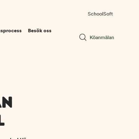
SchoolSoft
gsprocess
Besök oss
Köanmälan
ÅN
L