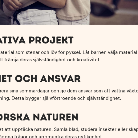
EATIVA PROJEKT
erial som stenar och löv för pyssel. Låt barnen välja material
tt främja deras självständighet och kreativitet.
IHET OCH ANSVAR
nera sina sommardagar och ge dem ansvar som att vattna växter
ning. Detta bygger självförtroende och självständighet.
FORSKA NATUREN
t att upptäcka naturen. Samla blad, studera insekter eller skap
l öppna frågor och uppmuntra deras nyfikenhet.