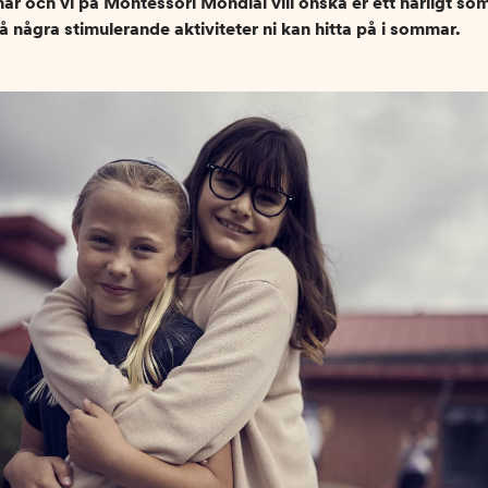
r och vi på Montessori Mondial vill önska er ett härligt so
 några stimulerande aktiviteter ni kan hitta på i sommar.