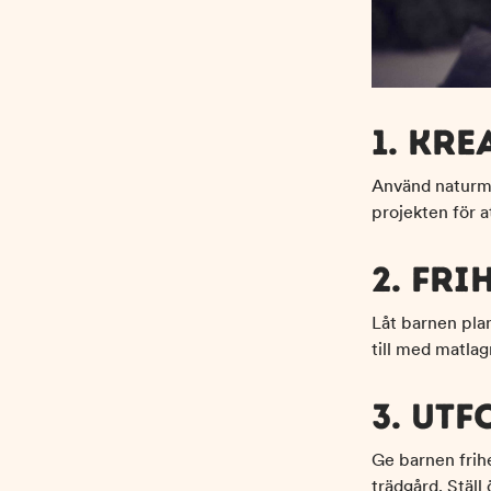
1. KR
Använd naturmat
projekten för a
2. FR
Låt barnen pla
till med matlag
3. UT
Ge barnen frihe
trädgård. Stäl