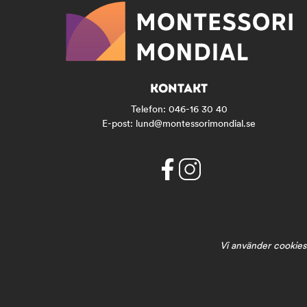
KONTAKT
Telefon:
046-16 30 40
E-post:
lund@montessorimondial.se
f
i
a
n
c
s
e
t
b
a
Vi använder cookies 
o
g
o
r
k
a
(
m