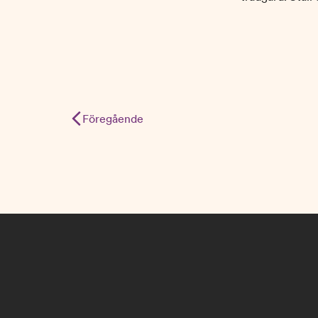
Inläggsnavigering
Föregående