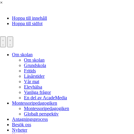
×
Hoppa till innehåll
Hoppa till sidfot
Om skolan
Om skolan
Grundskola
Fritids
Läsårstider
Vår mat
Elevhälsa
Vanliga frågor
En del av AcadeMedia
Montessoripedagogiken
Montessoripedagogiken
Globalt perspektiv
Antagningsprocess
Besök oss
Nyheter