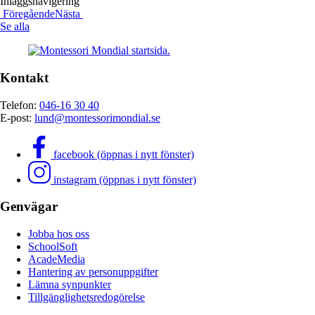
Inläggsnavigering
Föregående
Nästa
Se alla
Kontakt
Telefon:
046-16 30 40
E-post:
lund@montessorimondial.se
facebook (öppnas i nytt fönster)
instagram (öppnas i nytt fönster)
Genvägar
Jobba hos oss
SchoolSoft
AcadeMedia
Hantering av personuppgifter
Lämna synpunkter
Tillgänglighetsredogörelse