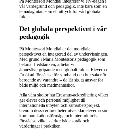
På Montessori Mondial integrerar vi FN‑dagen i
vår värdegrund och pedagogik, inte bara som en
temadag utan som ett uttryck för vårt globala
fokus.
Det globala perspektivet i vår
pedagogik
På Montessori Mondial är det mondiala
perspektivet en integrerad del av undervisningen.
Med grund i Maria Montessoris pedagogik som
betonar fredstanken, arbetar vi
ämnesövergripande med globalt fokus. Eleverna
får ökad förståelse för samband och hur saker är
beroende av varandra – de lär sig ta ansvar för
både miljö och medmänniskor.
Alla våra skolor har Erasmus‑ackreditering vilket
ger elever och personal möjlighet till
internationella utbyten och samarbetsprojekt.
Genom dessa erfarenheter utvecklar eleverna sin
kommunikationsförmåga och interkulturella
förståelse vilket stärker både språk och
värderingar i praktiken.